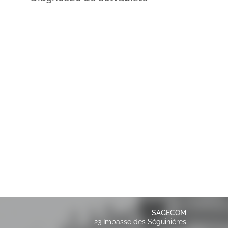
SAGECOM
23 Impasse des Séguinières