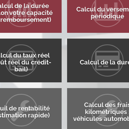
lcul de la durée
Calcul du versem
lon votre capacité
périodique
 remboursement)
lcul du taux réel
ût réel du crédit-
Calcul de la dur
bail)
Calcul des frai
uil de rentabilité
kilométriques 
stimation rapide)
véhicules automob