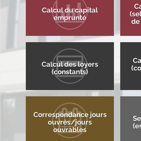
Ca
Calcul du capital
(se
emprunté
de
Ca
Calcul des loyers
(co
(constants)
Correspondance jours
Se
ouvrés/jours
(e
ouvrables