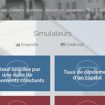
cueil
Cabinet
Expertises
Actualités
Simulateurs
Blog du cab
Simulateurs
Emprunts
Crédit-bail
leur acquise par
Taux de rendem
une suite de
d'un capital
sements constants