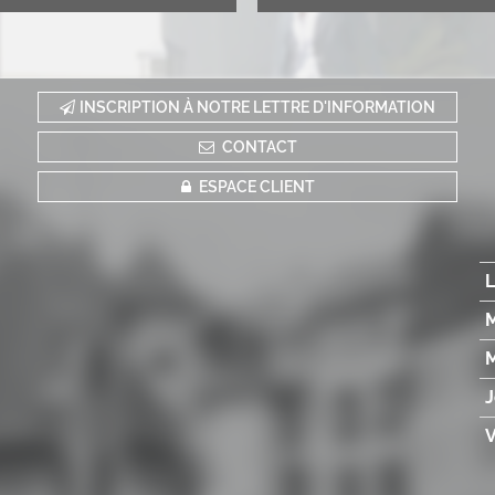
INSCRIPTION À NOTRE LETTRE D'INFORMATION
CONTACT
ESPACE CLIENT
L
M
M
J
V