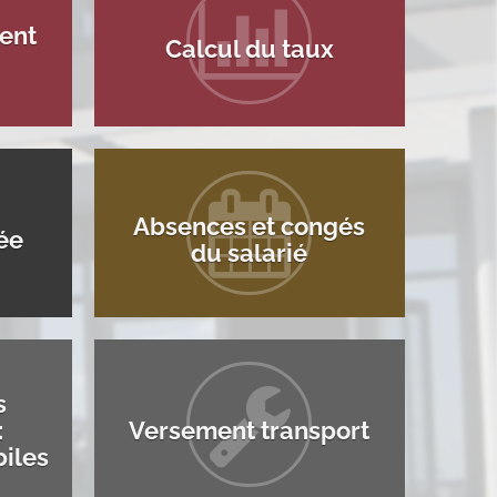
ent
Calcul du taux
Absences et congés
ée
du salarié
s
:
Versement transport
iles