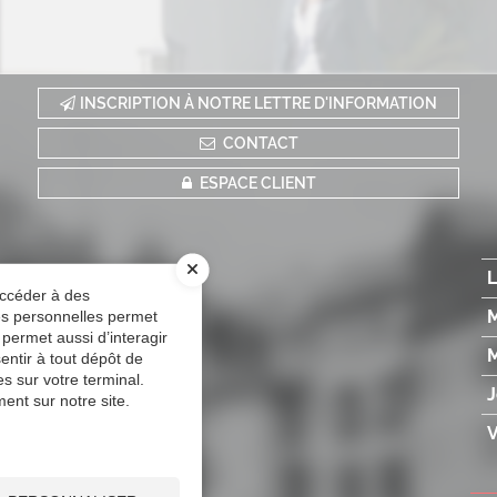
INSCRIPTION À NOTRE LETTRE D'INFORMATION
CONTACT
ESPACE CLIENT
L
accéder à des
M
ées personnelles permet
 permet aussi d’interagir
M
entir à tout dépôt de
s sur votre terminal.
J
ent sur notre site.
V