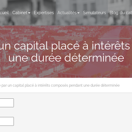
cueil
Cabinet
Expertises
Actualités
Simulateurs
Blog du cab
un capital placé à intér
une durée déterminée
e par un capital placé à intérêts composés pendant une durée déterminée