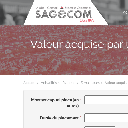
Ac
Valeur acquise par 
Accueil
Actualités
Pratique
Simulateurs
Valeur acquis
Montant capital placé (en
euros)
Durée du placement