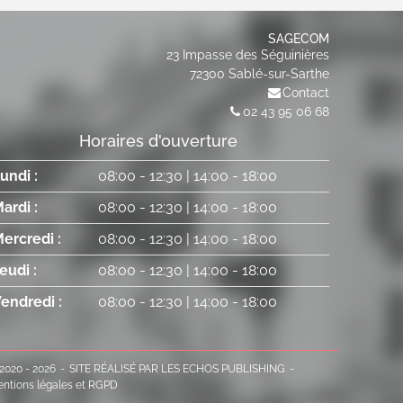
SAGECOM
23 Impasse des Séguinières
72300
Sablé-sur-Sarthe
Contact
02 43 95 06 68
Horaires d'ouverture
undi :
08:00
-
12:30
|
14:00
-
18:00
ardi :
08:00
-
12:30
|
14:00
-
18:00
ercredi :
08:00
-
12:30
|
14:00
-
18:00
eudi :
08:00
-
12:30
|
14:00
-
18:00
endredi :
08:00
-
12:30
|
14:00
-
18:00
2020 - 2026
SITE RÉALISÉ PAR LES ECHOS PUBLISHING
ntions légales et RGPD