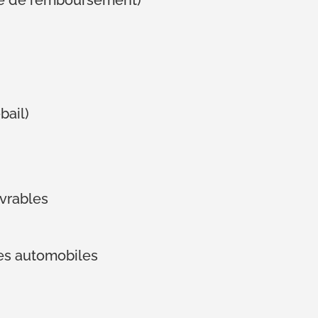
ité de remboursement)
bail)
vrables
les automobiles