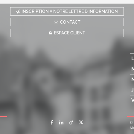
INSCRIPTION À NOTRE LETTRE D'INFORMATION
CONTACT
ESPACE CLIENT
L
M
M
J
V
© 
Me