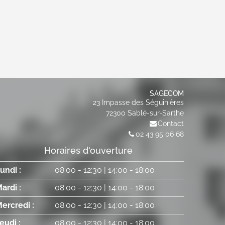
SAGECOM
23 Impasse des Séguinières
72300
Sablé-sur-Sarthe
Contact
02 43 95 06 68
Horaires d'ouverture
undi :
08:00
-
12:30
|
14:00
-
18:00
ardi :
08:00
-
12:30
|
14:00
-
18:00
ercredi :
08:00
-
12:30
|
14:00
-
18:00
eudi :
08:00
-
12:30
|
14:00
-
18:00