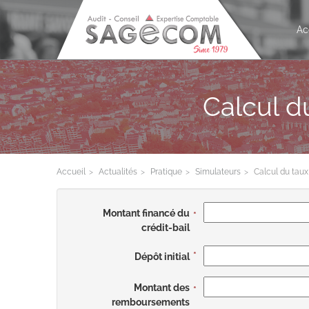
Ac
Calcul du
Accueil
Actualités
Pratique
Simulateurs
Calcul du taux 
Montant financé du
crédit-bail
Dépôt initial
Montant des
remboursements