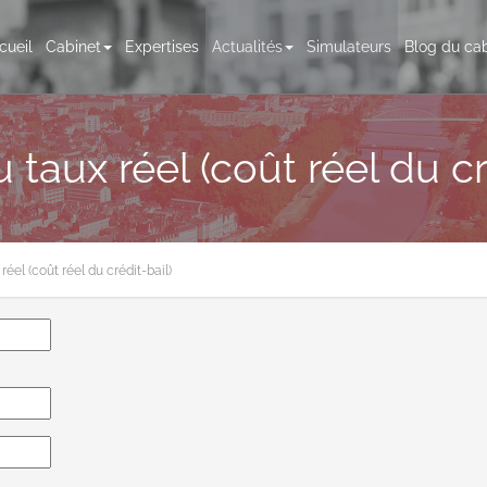
cueil
Cabinet
Expertises
Actualités
Simulateurs
Blog du cab
 taux réel (coût réel du cr
réel (coût réel du crédit-bail)