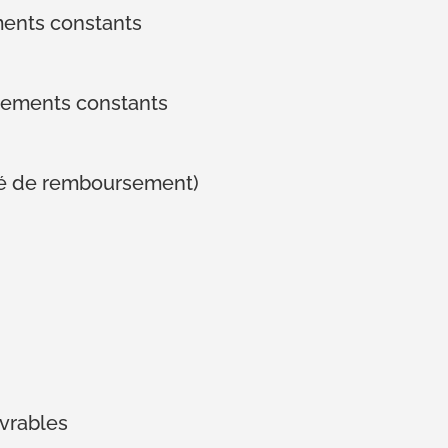
ments constants
sements constants
ité de remboursement)
vrables