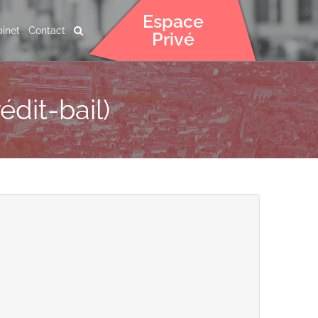
Espace
inet
Contact
Privé
édit-bail)